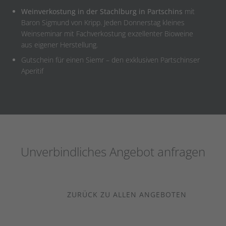
Weinverkostung in der Stachlburg in Partschins
mit
Baron Sigmund von Kripp. Jeden Donnerstag kleines
Weinseminar mit Fachverkostung exzellenter Bioweine
aus eigener Herstellung.
Gutschein für einen Siemr – den exklusiven Partschinser
Aperitif
Unverbindliches Angebot anfragen
ZURÜCK ZU ALLEN ANGEBOTEN