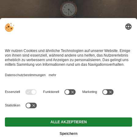
MwSt.-Nr. IT01602940213 . CIN: IT021062A1JOJK5C96 .
Impressum
.
Datenschutz
.
Individuelle Cookie-Einstellungen
.
© Webdesign by