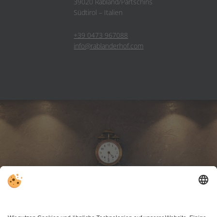
39020 Rabland/Partschins
Südtirol – Italien
+39 0473 967088
info@rablanderhof.com