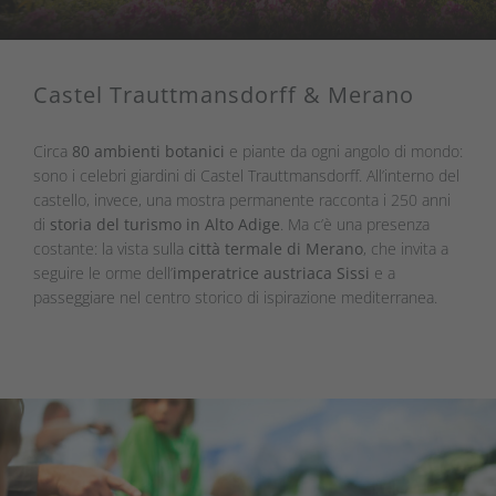
Castel Trauttmansdorff & Merano
Circa
80 ambienti botanici
e piante da ogni angolo di mondo:
sono i celebri giardini di Castel Trauttmansdorff. All’interno del
castello, invece, una mostra permanente racconta i 250 anni
di
storia del turismo in Alto Adige
. Ma c’è una presenza
costante: la vista sulla
città termale di Merano
, che invita a
seguire le orme dell’
imperatrice austriaca Sissi
e a
passeggiare nel centro storico di ispirazione mediterranea.