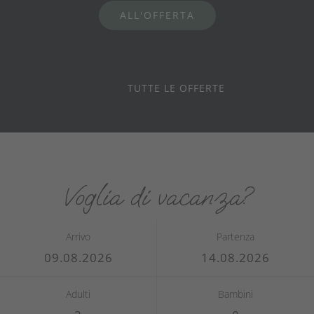
ALL'OFFERTA
ALL'OFFERTA
ALL'OFFERTA
ALL'OFFERTA
ALL'OFFERTA
TUTTE LE OFFERTE
Voglia di vacanza?
Arrivo
Partenza
Adulti
Bambini