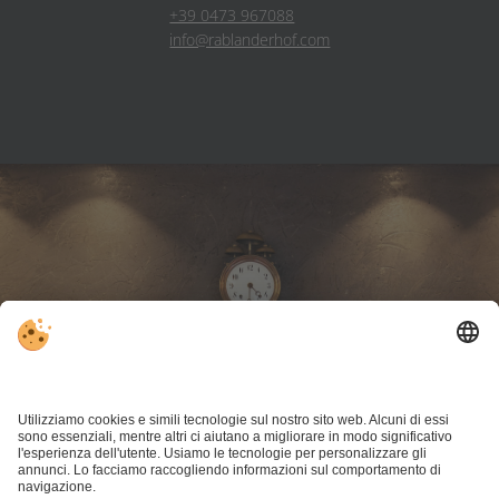
+39 0473 967088
info@rablanderhof.com