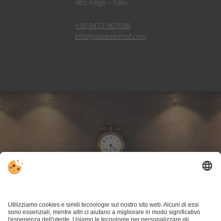
Alto Adige – Italia
+39 0473 967088
info@rablanderhof.com