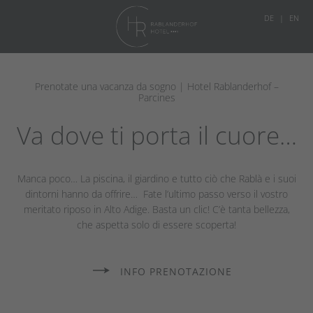
DE
EN
Prenotate una vacanza da sogno | Hotel Rablanderhof –
Parcines
Va dove ti porta il cuore…
Manca poco… La piscina, il giardino e tutto ciò che Rablà e i suoi
dintorni hanno da offrire… Fate l’ultimo passo verso il vostro
meritato riposo in Alto Adige. Basta un clic! C’è tanta bellezza,
che aspetta solo di essere scoperta!
INFO PRENOTAZIONE